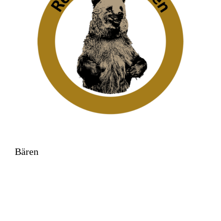
Bären
Zeughausplatz 30
4410 Liestal