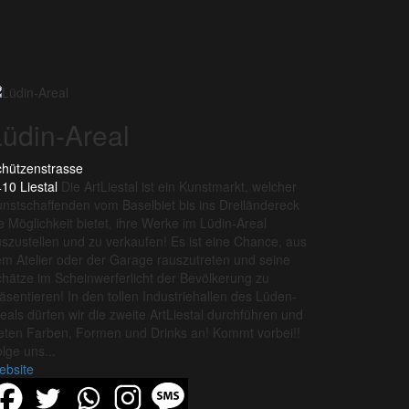
Lüdin-Areal
hützenstrasse
10 Liestal
Die ArtLiestal ist ein Kunstmarkt, welcher
nst­schaffenden vom Baselbiet bis ins Dreiländereck
e Möglichkeit bietet, ihre Werke im Lüdin-Areal
szustellen und zu verkaufen! Es ist eine Chance, aus
m Atelier oder der Garage rauszutreten und seine
hätze im Scheinwerferlicht der Bevölkerung zu
äsentieren! In den tollen Industriehallen des Lüden-
eals dürfen wir die zweite ArtLiestal durchführen und
eten Farben, Formen und Drinks an! Kommt vorbei!!
lge uns...
ebsite