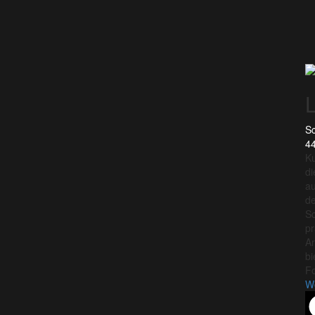
Sc
44
Ku
di
au
de
Sc
pr
Ar
bi
Fo
W