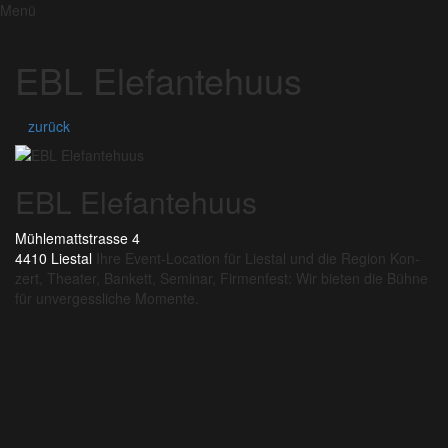
Menü
EBL Elefantehuus
zurück
EBL Elefantehuus
Mühlemattstrasse 4
4410 Liestal
Ihre Event-Lo­ca­ti­on für Lies­tal und die Re­gi­on Kon­
zert, Thea­ter, Ban­kett, Se­mi­nar, Fir­men­fest: Wir bie­ten die Büh­ne
für un­ver­gess­li­che Mo­men­te.