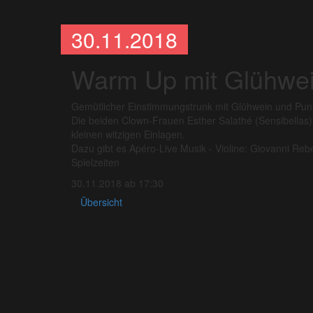
30.11.2018
Warm Up mit Glühwei
Gemütlicher Einstimmungstrunk mit Glühwein und Pun
Die beiden Clown-Frauen Esther Salathé (Sensibella
kleinen witzigen Einlagen.
Dazu gibt es Apéro-Live Musik - Violine: Giovanni Rebe
Spielzeiten
30.11.2018 ab 17:30
Übersicht