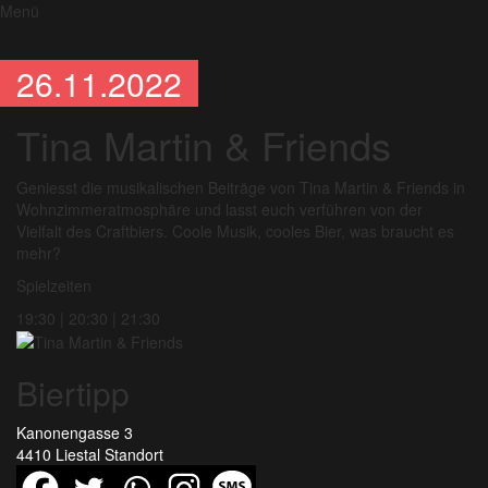
Menü
26.11.2022
Tina Martin & Friends
Geniesst die musikalischen Beiträge von Tina Martin & Friends in
Wohnzimmeratmosphäre und lasst euch verführen von der
Vielfalt des Craftbiers. Coole Musik, cooles Bier, was braucht es
mehr?
Spielzeiten
19:30 | 20:30 | 21:30
Biertipp
Kanonengasse 3
4410 Liestal
Standort