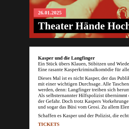
26.01.2025
Theater Hände Hoc
Kasper und die Langfinger
Ein Stück übers Klauen, Stibitzen und Wied
Eine rasante Kasperkriminalkomödie für alle
Dieses Mal ist es nicht Kasper, der das Publ
mit einer wichtigen Durchsage. Alle Tasche
werden, denn: Langfinger treiben sich herum.
Als selbsternannter Hilfspolizist übernimmt
der Gefahr. Doch trotz Kaspers Vorkehrung
und sogar das Büsi vom Grosi. Zu allem Elen
Schaffen es Kasper und der Polizist, die ec
TICKETS