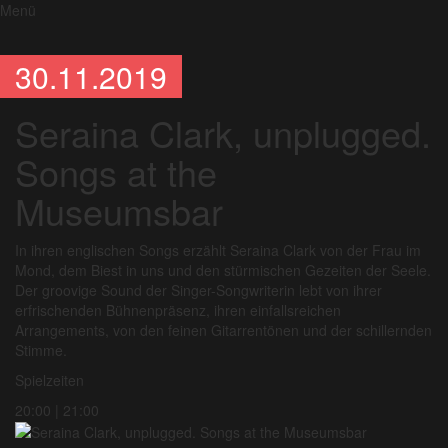
Menü
30.11.2019
Seraina Clark, unplugged.
Songs at the
Museumsbar
In ihren englischen Songs erzählt Seraina Clark von der Frau im
Mond, dem Biest in uns und den stürmischen Gezeiten der Seele.
Der groovige Sound der Singer-Songwriterin lebt von ihrer
erfrischenden Bühnenpräsenz, ihren einfallsreichen
Arrangements, von den feinen Gitarrentönen und der schillernden
Stimme.
Spielzeiten
20:00 | 21:00