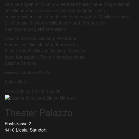
Veralberungen mit Sinn und Verstand bieten neue Möglichkeiten
des Hinhörens“, die Goslarsche Zeitung jubelt: „Ein
aussergewöhnliches und absolut sehenswertes Musikspektakel …
Ein Genuss für Hardrockliebhaber und Freunde der
Kammermusik gleichermassen.”
Sascha Bendiks: Gesang, Akkordeon,
Perkussion, Ukulele, Mundharmonika
Simon Höneß: Klavier, Gesang, Melodika
Idee, Konzeption, Texte & Arrangements:
Sascha Bendiks
www.saschabendiks.de
Spielzeiten
19:00 | 20:00 | 21:00 | 22:00
Theater Palazzo
Poststrasse 2
4410 Liestal
Standort