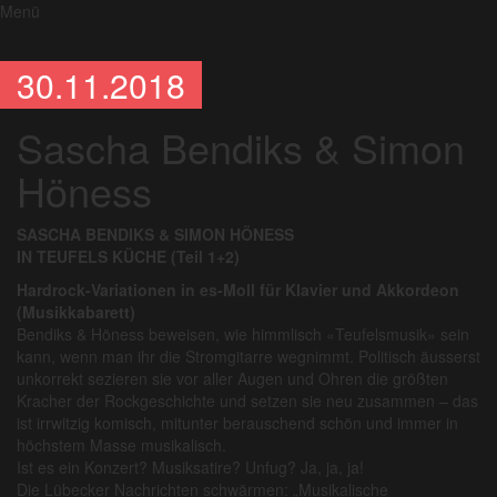
Menü
30.11.2018
Sascha Bendiks & Simon
Höness
SASCHA BENDIKS & SIMON HÖNESS
IN TEUFELS KÜCHE (Teil 1+2)
Hardrock-Variationen in es-Moll für Klavier und Akkordeon
(Musikkabarett)
Bendiks & Höness beweisen, wie himmlisch «Teufelsmusik» sein
kann, wenn man ihr die Stromgitarre wegnimmt. Politisch äusserst
unkorrekt sezieren sie vor aller Augen und Ohren die größten
Kracher der Rockgeschichte und setzen sie neu zusammen – das
ist irrwitzig komisch, mitunter berauschend schön und immer in
höchstem Masse musikalisch.
Ist es ein Konzert? Musiksatire? Unfug? Ja, ja, ja!
Die Lübecker Nachrichten schwärmen: „Musikalische