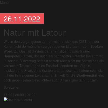
Menü
26.11.2022
Natur mit Latour
Wie in den vergangenen Jahren widmet sich das DISTL an der
Kulturnacht der mündlich vorgetragenen Literatur – dem
Spoken
Word.
Zu Gast ist diesmal der ehemalige Fussballtrainer
Hanspeter Latour,
der auch als begnadeter Erzähler bekannt ist.
In seinem Bildvortrag befasst er sich aber nicht mit Schwalben als
versuchte Täuschungen im Fussball, sondern mit Vögeln,
Insekten und Pflanzen in Garten und Landschaft. Latour setzt sich
mit der ihm eigenen Leidenschaftlichkeit für die
Biodiversität
ein,
doch geben seine Geschichten auch Anlass zum Schmunzeln.
Spielzeiten
18:00 | 20:00 | 21:00