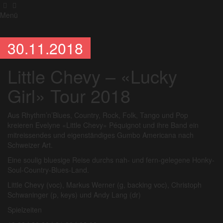
Menü
30.11.2018
Little Chevy – «Lucky
Girl» Tour 2018
Aus Rhythm’n’Blues, Country, Rock, Folk, Tango und Pop
kreieren Evelyne «Little Chevy» Péquignot und ihre Band ein
mitreissendes und eigenständiges Gumbo Americana nach
Schweizer Art.
Eine soulig bluesige Reise durchs nah- und fern-gelegene Honky-
Soul-Country-Blues-Land.
Little Chevy (voc), Markus Werner (g, backing voc), Christoph
Schwaninger (p, keys) und Andy Lang (dr)
Spielzeiten