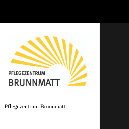
Pflegezentrum Brunnmatt
Arisdörferstrasse 21
4410 Liestal