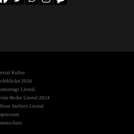
estal Kultur
ichtblicke 2026
umortage Liestal
rimi-Reihe Liestal 2024
fene Ateliers Liestal
mpressum
atenschutz