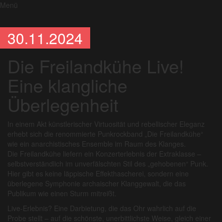
Menü
30.11.2024
Die Freilandkühe Live!
Eine klangliche
Überlegenheit
In einem Akt künstlerischer Virtuosität und rebellischer Eleganz
erhebt sich die renommierte Punkrockband „Die Freilandkühe“
wie ein anarchistisches Ensemble im Raum des Klanges.
Die Freilandkühe liefern ein Konzerterlebnis der Extraklasse –
selbstverständlich im unverfälschten Stil des „gehobenen“ Punk.
Hier gibt es keine läppische Effekthascherei, sondern eine
überlegene Symphonie archaischer Klanggewalt, die das
Publikum wie einen Sturm mitreißt.
Live-Erlebnis? Eine Darbietung, die das Ohr wahrlich auf die
Probe stellt – auf die schönste, unerbittlichste Weise, gleich einer