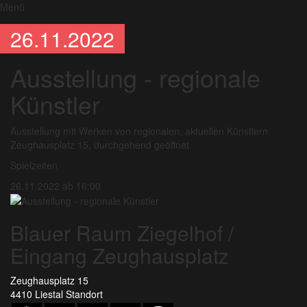
Menü
26.11.2022
Ausstellung - regionale
Künstler
Ausstellung mit Werken von regionalen, aktuellen Künstlern
Zeughausplatz 15, durchgehend geöffnet
Spielzeiten
26.11.2022 ab 16:00
Blauer Raum Ziegelhof /
Eingang Zeughausplatz
Zeughausplatz 15
4410 Liestal
Standort